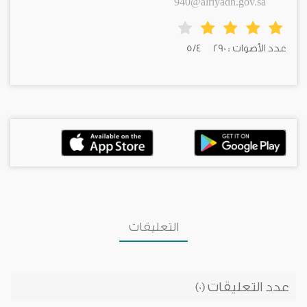
940@alriyadh.gov.sa
عدد الأصوات : 290
5/4
التعليقات
عدد التعليقات
(0)